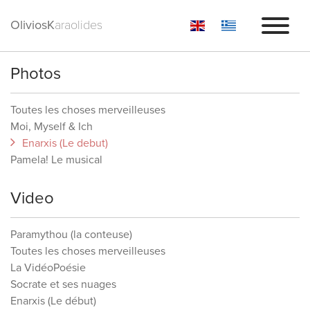
OliviosK
araolides
BIOGRAPHIE
Photos
MUSIQUE
Toutes les choses merveilleuses
PRODUCTIONS
Moi, Myself & Ich
GALERIE
Enarxis (Le debut)
Pamela! Le musical
ÉVÉNEMENTS
Video
CRITIQUES
ME CONTACTER
Paramythou (la conteuse)
Toutes les choses merveilleuses
La VidéoPoésie
Socrate et ses nuages
Enarxis (Le début)