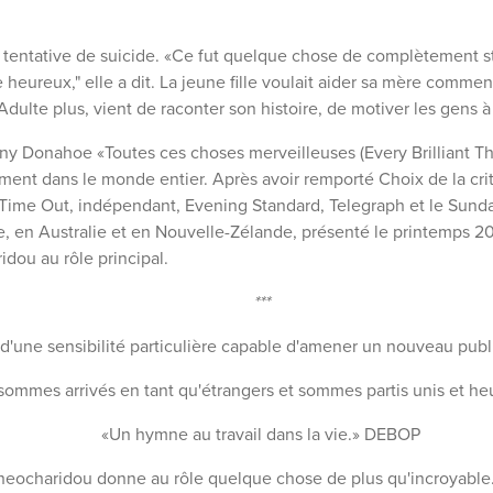
ne tentative de suicide. «Ce fut quelque chose de complètement 
e heureux," elle a dit. La jeune fille voulait aider sa mère comm
dulte plus, vient de raconter son histoire, de motiver les gens à
ny Donahoe «Toutes ces choses merveilleuses (Every Brilliant Thi
ent dans le monde entier. Après avoir remporté Choix de la cri
ime Out, indépendant, Evening Standard, Telegraph et le Sunda
 en Australie et en Nouvelle-Zélande, présenté le printemps 201
idou au rôle principal.
***
e d'une sensibilité particulière capable d'amener un nouveau p
s sommes arrivés en tant qu'étrangers et sommes partis unis e
«Un hymne au travail dans la vie.» DEBOP
heocharidou donne au rôle quelque chose de plus qu'incroyabl