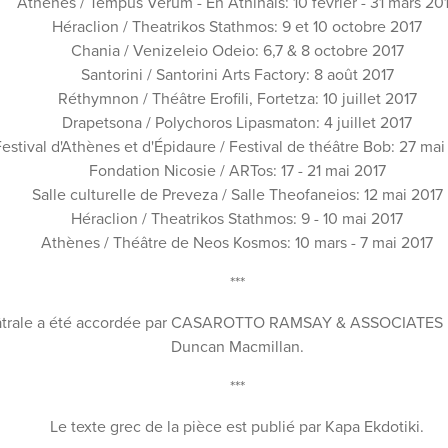
Athènes / Tempus Verum - En Athinais: 10 février - 31 mars 20
Héraclion / Theatrikos Stathmos: 9 et 10 octobre 2017
Chania / Venizeleio Odeio: 6,7 & 8 octobre 2017
Santorini / Santorini Arts Factory: 8 août 2017
Réthymnon / Théâtre Erofili, Fortetza: 10 juillet 2017
Drapetsona / Polychoros Lipasmaton: 4 juillet 2017
estival d'Athènes et d'Épidaure / Festival de théâtre Bob: 27 mai
Fondation Nicosie / ARTos: 17 - 21 mai 2017
Salle culturelle de Preveza / Salle Theofaneios: 12 mai 2017
Héraclion / Theatrikos Stathmos: 9 - 10 mai 2017
Athènes / Théâtre de Neos Kosmos: 10 mars - 7 mai 2017
***
éâtrale a été accordée par CASAROTTO RAMSAY & ASSOCIATES LTD
Duncan Macmillan.
***
Le texte grec de la pièce est publié par Kapa Ekdotiki.