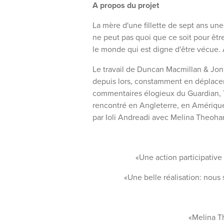
A propos du projet
La mère d'une fillette de sept ans u
ne peut pas quoi que ce soit pour êtr
le monde qui est digne d'être vécue. A
Le travail de Duncan Macmillan & Jon
depuis lors, constamment en déplacem
commentaires élogieux du Guardian, T
rencontré en Angleterre, en Amérique,
par Ioli Andreadi avec Melina Theohar
«Une action participativ
«Une belle réalisation: nou
«Melina T