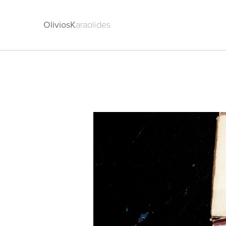
OliviosK
araolides