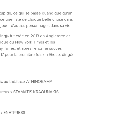
stupide, ce qui se passe quand quelqu'un
ence une liste de chaque belle chose dans
 jouer d'autres personnages dans sa vie.
ng)» fut créé en 2013 en Angleterre et
tique du New York Times et les
y Times, et après l'énorme succès
7 pour la première fois en Grèce, dirigée
ublic au théâtre.» ATHINORAMA
t heureux.» STAMATIS KRAOUNAKIS
e.» ENETPRESS